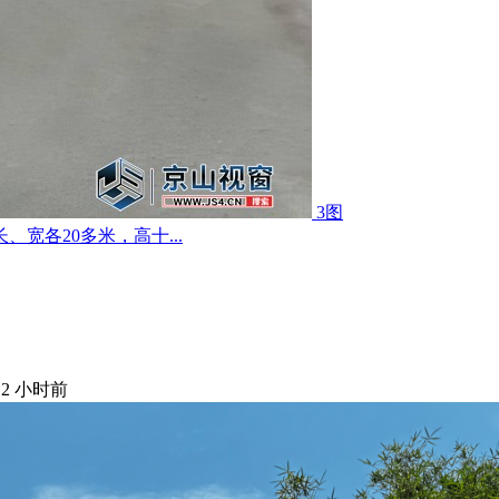
3图
宽各20多米，高十...
·
2 小时前