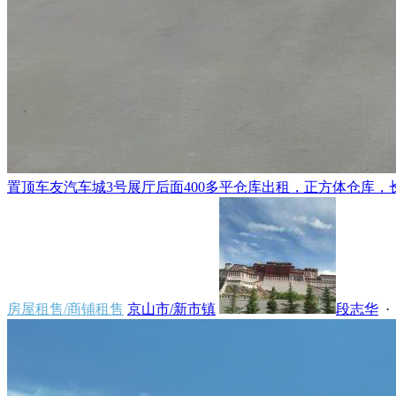
置顶
车友汽车城3号展厅后面400多平仓库出租，正方体仓库，长、
房屋租售/商铺租售
京山市/新市镇
段志华