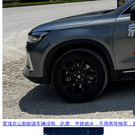
置顶
京山新能源车辆没电、趴窝、半路熄火，不用再等拖车，直接