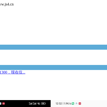
s4.cn
00，现在仅...