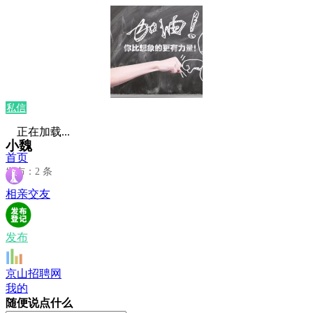
私信
正在加载...
小魏
首页
发布：2 条
相亲交友
发布
京山招聘网
我的
随便说点什么